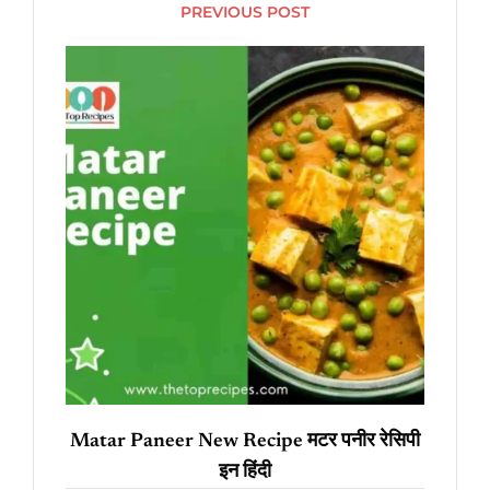
o
es
s
er
di
l
e
PREVIOUS POST
o
t
A
t
k
p
p
Matar Paneer New Recipe मटर पनीर रेसिपी
इन हिंदी