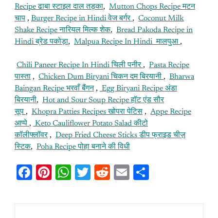
Recipe ढाबा स्टाइल दाल तड़का
,
Mutton Chops Recipe
मटन
चाप
,
Burger Recipe in Hindi वेज बर्गर
,
Coconut Milk
Shake Recipe नारियल मिल्क शेक
,
Bread Pakoda Recipe in
Hindi ब्रेड पकोड़ा
,
Malpua Recipe In Hindi मालपुआ
,
Chili Paneer Recipe In Hindi चिली पनीर
,
Pasta Recipe
पास्ता
,
Chicken Dum Biryani चिकन दम बिरयानी
,
Bharwa
Baingan Recipe भरवाँ बैंगन
,
Egg Biryani Recipe अंडा
बिरयानी
,
Hot and Sour Soup Recipe हॉट एंड सौर
सूप
,
Khopra Patties Recipes खोपरा पेटिस
,
Appe Recipe
आप्पे
,
Keto Cauliflower Potato Salad कीटो
कॉलीफ्लॉवर
,
Deep Fried Cheese Sticks डीप फ्राइड चीज़
स्टिक
,
Poha Recipe पोहा बनाने की विधी
Fa
Pi
W
T
R
E
S
ce
nt
h
w
e
m
h
b
er
at
itt
d
ai
ar