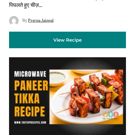
पिघलते हुए चीज़…
By
Prerna Jaiswal
View Recipe