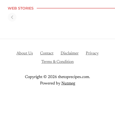
Top 10 Healthy
हार्ट अटैक के खतरे को
बारिश 
WEB STORIES
Milkshake for
कम करना है तो खाएं ये
10 सब
Summer
फूड्स
लिए हो
About Us
Contact
Disclaimer
Privacy
Terms & Condition
Copyright © 2026 thetoprecipes.com.
Powered by
Nutmeg