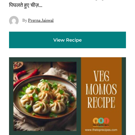
पिघलते हुए चीज़…
By
Prerna Jaiswal
View Recipe