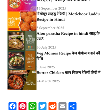
Recipes | नवरात्रि उपवास के व्यंजन
16 September 2025
मोतीचूर लड्डू रेसिपी | Motichoor Laddu
Recipe in Hindi
5 September 2025
Aloo paratha Recipe in hindi आलू के
पराठे
30 July 2025
Veg Momos Recipe वेज मोमोज बनाने की
विधि
9 June 2025
Butter Chicken बटर चिकन रेसिपी हिंदी में
24 March 2025
Facebook
Pinterest
WhatsApp
Twitter
Reddit
Email
Share