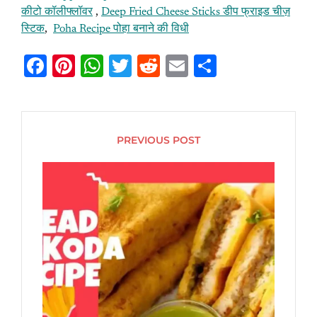
कीटो कॉलीफ्लॉवर
,
Deep Fried Cheese Sticks डीप फ्राइड चीज़
स्टिक
,
Poha Recipe पोहा बनाने की विधी
Fa
Pi
W
T
R
E
S
ce
nt
h
w
e
m
h
b
er
at
itt
d
ai
ar
o
es
s
er
di
l
e
PREVIOUS POST
o
t
A
t
k
p
p