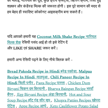
की मलाई, नारियल का दूध, कुछ ड्राय फ्रूट्स, व्हिपिंग क्रीम, पिसी हुई
शक़्कर और कंडेंस्ड मिल्क की जरूरत होगी। इस पूरे सामान की मदद से
हम बेहद ही स्वादिष्ट कोकोनट आइसक्रीम बना सकते हैं।
यदि आपको हमारी यह
Coconut Milk Shake Recipe
नारियल
मिल्क शेक
रेसिपी पसंद आई हो तो इसे रेटिंग दें
और
LIKE
एवं
SHARE
जरूर करें।
हमारी अन्य रेसिपी पढ़ने के लिए नीचे क्लिक करें –
Bread Pakoda Recipe in Hindi
ब्रेड पकोड़ा
,
Malpua
Recipe In Hindi
मालपुआ
,
Chili Paneer Recipe In
Hindi
चिली पनीर
,
Pasta Recipe पास्ता
,
Chicken Dum
Biryani चिकन दम बिरयानी
,
Bharwa Baingan Recipe भरवाँ
बैंगन
,
Egg Biryani Recipe अंडा बिरयानी
,
Hot and Sour
Soup Recipe हॉट एंड सौर सूप
,
Khopra Patties Recipes खोपरा
पेटिस
,
Appe Recipe आप्पे
,
Keto Cauliflower Potato Salad