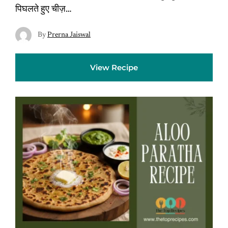
पिघलते हुए चीज़…
By
Prerna Jaiswal
View Recipe