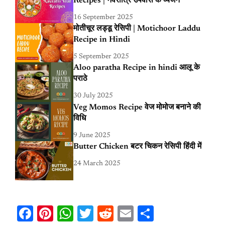
Recipes | नवरात्रि उपवास के व्यंजन
16 September 2025
मोतीचूर लड्डू रेसिपी | Motichoor Laddu
Recipe in Hindi
5 September 2025
Aloo paratha Recipe in hindi आलू के
पराठे
30 July 2025
Veg Momos Recipe वेज मोमोज बनाने की
विधि
9 June 2025
Butter Chicken बटर चिकन रेसिपी हिंदी में
24 March 2025
Facebook
Pinterest
WhatsApp
Twitter
Reddit
Email
Share